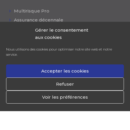
Multirisque Pro
Assurance décennale
Responsabilité civile
Gérer le consentement
aux cookies
Mutuelle collective
Assurance flotte auto
Nous utilisons des cookies pour optimiser notre site web et notre
service.
Accepter les cookies
Refuser
NCGK
© Tous droits réservés |
Mentions
légales|
Contactez-nous|
Politique des cookies
|
Voir les préférences
Résilier votre contrat