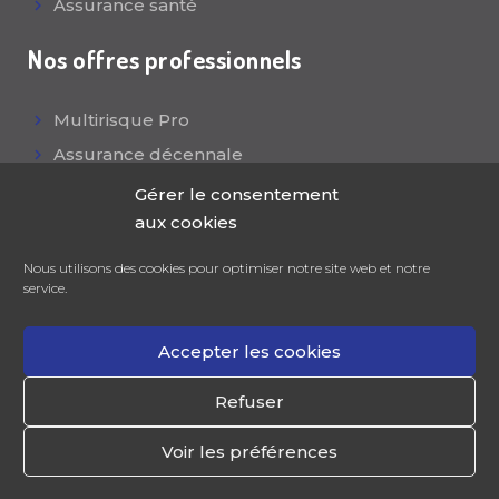
Assurance santé
Nos offres professionnels
Multirisque Pro
Assurance décennale
Responsabilité civile
Gérer le consentement
aux cookies
Mutuelle collective
Assurance flotte auto
Nous utilisons des cookies pour optimiser notre site web et notre
service.
Accepter les cookies
Refuser
NCGK
© Tous droits réservés |
Mentions
légales|
Contactez-nous|
Politique des cookies
|
Voir les préférences
Résilier votre contrat