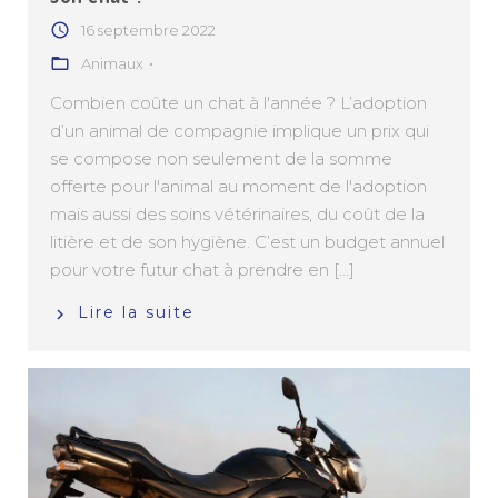
16 septembre 2022
Animaux
Combien coûte un chat à l'année ? L’adoption
d’un animal de compagnie implique un prix qui
se compose non seulement de la somme
offerte pour l'animal au moment de l'adoption
mais aussi des soins vétérinaires, du coût de la
litière et de son hygiène. C’est un budget annuel
pour votre futur chat à prendre en [...]
Lire la suite