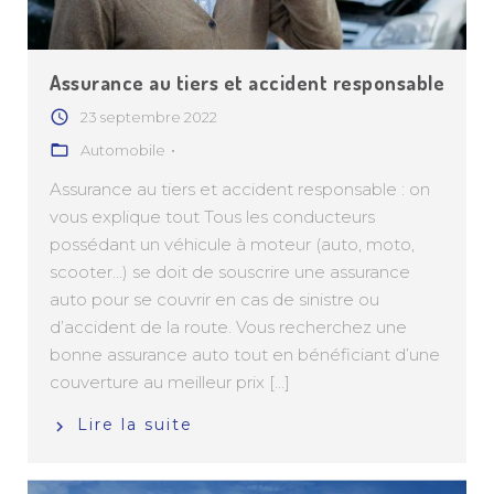
Assurance au tiers et accident responsable
23 septembre 2022
Automobile
Assurance au tiers et accident responsable : on
vous explique tout Tous les conducteurs
possédant un véhicule à moteur (auto, moto,
scooter…) se doit de souscrire une assurance
auto pour se couvrir en cas de sinistre ou
d’accident de la route. Vous recherchez une
bonne assurance auto tout en bénéficiant d’une
couverture au meilleur prix [...]
Lire la suite