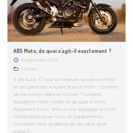
ABS Moto, de quoi s’agit-il exactement ?
13 septembre 2022
2 Roues
A lire aussi : Choisir la meilleure assurance moto
et ses garanties Assurance pour moto : combien
de personnes dans un contrat ? Conseils
assurance moto : rouler en groupe à moto
Assurance moto : être un bon passager à moto
combinaison pluie moto et équipements…
Comment faire sa demande de carte grise
moto ?