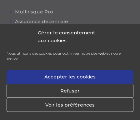
Multirisque Pro
Assurance décennale
Responsabilité civile
Gérer le consentement
aux cookies
Mutuelle collective
Assurance flotte auto
Nous utilisons des cookies pour optimiser notre site web et notre
service.
Accepter les cookies
Refuser
NCGK
© Tous droits réservés |
Mentions
légales|
Contactez-nous|
Politique des cookies
|
Voir les préférences
Résilier votre contrat